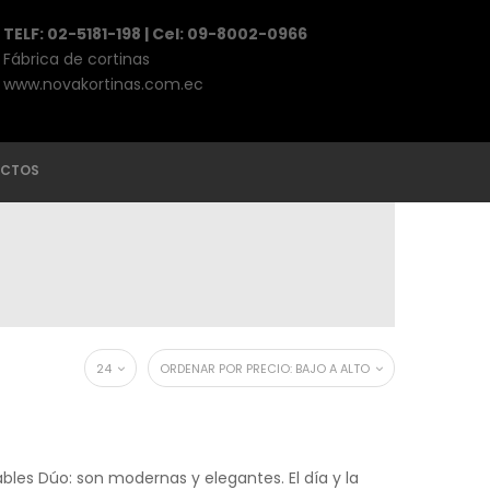
TELF: 02-5181-198 | Cel: 09-8002-0966
Fábrica de cortinas
www.novakortinas.com.ec
CTOS
24
ORDENAR POR PRECIO: BAJO A ALTO
ables Dúo: son modernas y elegantes. El día y la