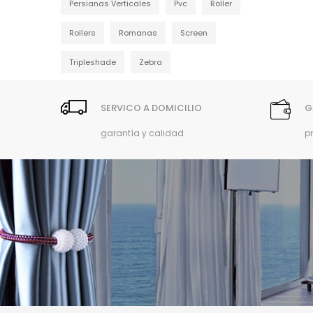
Persianas Verticales
Pvc
Roller
Rollers
Romanas
Screen
Tripleshade
Zebra
SERVICO A DOMICILIO
G
garantía y calidad
p