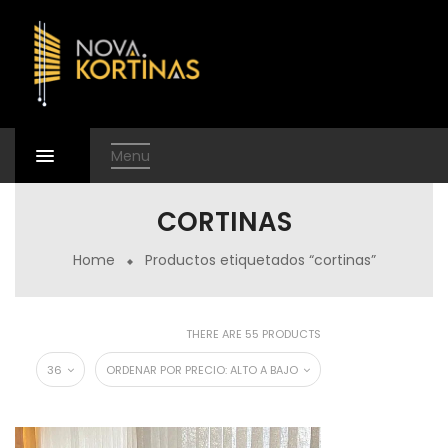
Menu
CORTINAS
Home
Productos etiquetados “cortinas”
THERE ARE 55 PRODUCTS
36
ORDENAR POR PRECIO: ALTO A BAJO